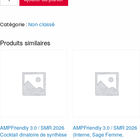
de
AMPFriendly
3.0
Catégorie :
Non classé
/
SMR
Produits similaires
2026
(Interne,
Sage
Femme,
infirmière
-
Non
Adhérent)
AMPFriendly 3.0 / SMR 2026
AMPFriendly 3.0 / SMR 2026
Cocktail dinatoire de synthèse
(Interne, Sage Femme,